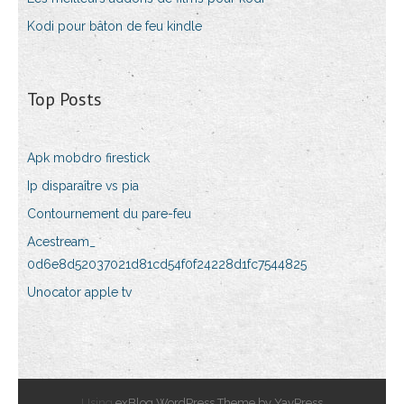
Kodi pour bâton de feu kindle
Top Posts
Apk mobdro firestick
Ip disparaître vs pia
Contournement du pare-feu
Acestream_
0d6e8d52037021d81cd54f0f24228d1fc7544825
Unocator apple tv
Using
exBlog WordPress Theme by YayPress