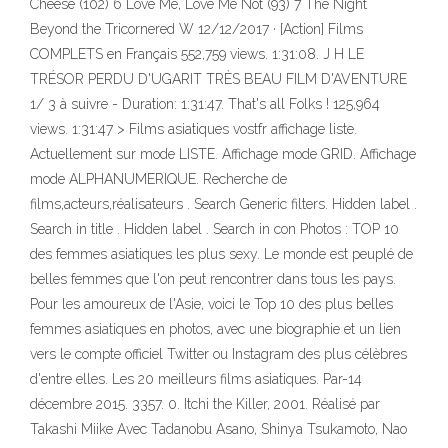
Cheese (102) 6 Love Me, Love Me Not (93) 7 The Night
Beyond the Tricornered W 12/12/2017 · [Action] Films
COMPLETS en Français 552,759 views. 1:31:08. J H LE
TRÉSOR PERDU D'UGARIT TRÈS BEAU FILM D'AVENTURE
1/ 3 à suivre - Duration: 1:31:47. That's all Folks ! 125,964
views. 1:31:47 > Films asiatiques vostfr affichage liste.
Actuellement sur mode LISTE. Affichage mode GRID. Affichage
mode ALPHANUMERIQUE. Recherche de
films,acteurs,réalisateurs . Search Generic filters. Hidden label .
Search in title . Hidden label . Search in con Photos : TOP 10
des femmes asiatiques les plus sexy. Le monde est peuplé de
belles femmes que l'on peut rencontrer dans tous les pays.
Pour les amoureux de l'Asie, voici le Top 10 des plus belles
femmes asiatiques en photos, avec une biographie et un lien
vers le compte officiel Twitter ou Instagram des plus célèbres
d'entre elles. Les 20 meilleurs films asiatiques. Par-14
décembre 2015. 3357. 0. Itchi the Killer, 2001. Réalisé par
Takashi Miike Avec Tadanobu Asano, Shinya Tsukamoto, Nao