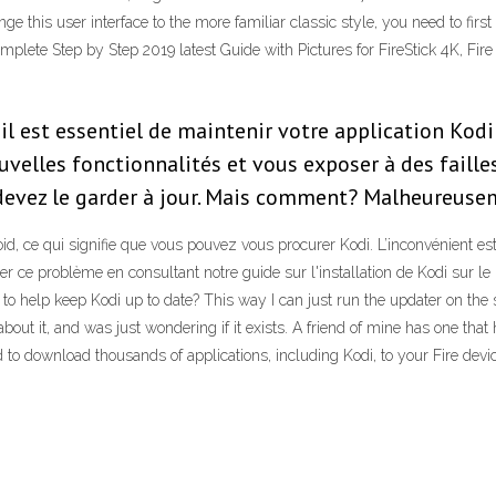
change this user interface to the more familiar classic style, you need 
Step by Step 2019 latest Guide with Pictures for FireStick 4K, Fire T
l est essentiel de maintenir votre application Kodi 
velles fonctionnalités et vous exposer à des failles
 devez le garder à jour. Mais comment? Malheureusem
roid, ce qui signifie que vous pouvez vous procurer Kodi. L’inconvénient
r ce problème en consultant notre guide sur l'installation de Kodi sur 
o help keep Kodi up to date? This way I can just run the updater on the st
out it, and was just wondering if it exists. A friend of mine has one that
to download thousands of applications, including Kodi, to your Fire devi