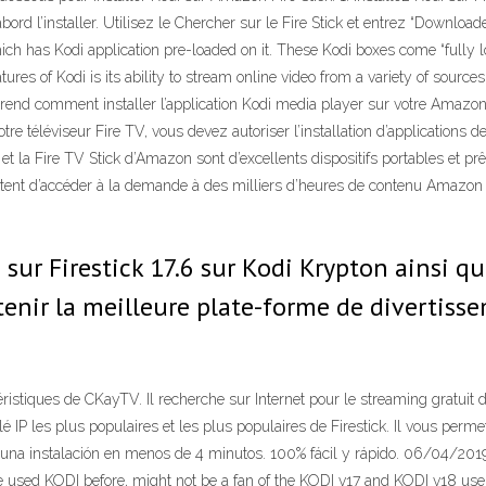
bord l’installer. Utilisez le Chercher sur le Fire Stick et entrez “Downloa
ch has Kodi application pre-loaded on it. These Kodi boxes come “fully 
ures of Kodi is its ability to stream online video from a variety of sour
end comment installer l’application Kodi media player sur votre Amazon Fir
tre téléviseur Fire TV, vous devez autoriser l’installation d’applications
t la Fire TV Stick d’Amazon sont d’excellents dispositifs portables et prê
mettent d’accéder à la demande à des milliers d’heures de contenu Amazon 
 sur Firestick 17.6 sur Kodi Krypton ainsi que
tenir la meilleure plate-forme de divertiss
ctéristiques de CKayTV. Il recherche sur Internet pour le streaming gratuit
é IP les plus populaires et les plus populaires de Firestick. Il vous per
 una instalación en menos de 4 minutos. 100% fácil y rápido. 06/04/201
 have used KODI before, might not be a fan of the KODI v17 and KODI v18 us