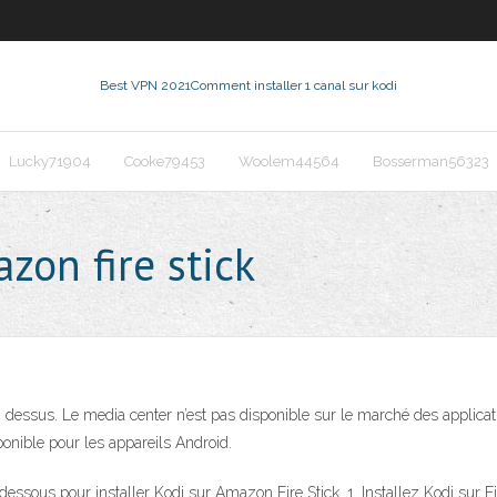
Best VPN 2021
Comment installer 1 canal sur kodi
Lucky71904
Cooke79453
Woolem44564
Bosserman56323
zon fire stick
odi dessus. Le media center n’est pas disponible sur le marché des applica
isponible pour les appareils Android.
essous pour installer Kodi sur Amazon Fire Stick. 1. Installez Kodi sur Fi