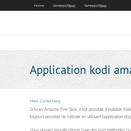
Home
Vanepps79945
Vanepps79945
Application kodi ama
Mark Zuckerberg
Si tu as Amazon Fire Stick, il est possible d’installer K
toujours possible de l’utiliser en utilisant l’application d
Vous pouvez ensuite choisir l’une des trois méthodes ci-d