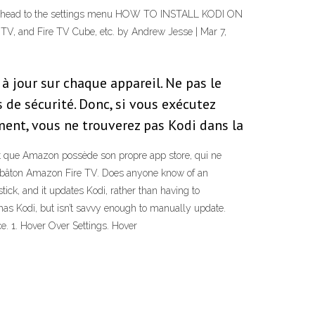
to first head to the settings menu HOW TO INSTALL KODI ON
V, and Fire TV Cube, etc. by Andrew Jesse | Mar 7,
à jour sur chaque appareil. Ne pas le
 de sécurité. Donc, si vous exécutez
ent, vous ne trouverez pas Kodi dans la
 est que Amazon possède son propre app store, qui ne
le bâton Amazon Fire TV. Does anyone know of an
ick, and it updates Kodi, rather than having to
 has Kodi, but isn’t savvy enough to manually update.
ce. 1. Hover Over Settings. Hover