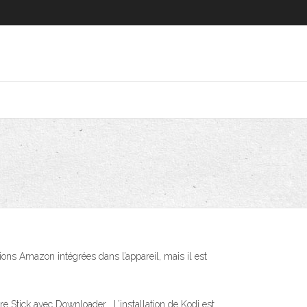
tions Amazon intégrées dans l’appareil, mais il est
re Stick avec Downloader . L’installation de Kodi est