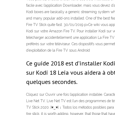
facile avec l’application Downloader, mais vous devez d’a
Kodi boxes are basically a generic streaming system whi
and many popular add-ons installed. One of the best feat
Fire TV Stick quite fast. 30/01/2019 p>Ce wiki vous appr
Kodi sur votre Amazon Fire TV. Pour installer Kodi sur vo
télécharger accidentellement une application La Fire TV e
préférés sur votre téléviseur. Ces dispositifs vous per
d’exploitation de la Fire TV sous Android
Ce guide 2018 est d’installer Kodi
sur Kodi 18 Leia vous aidera à ob
quelques secondes.
Cliquez sur Ouvrir une fois l’application installée. Cara
Live Net TV. Live Net TV est l’un des programmes de tél
TV Stick 2020. {♥‿♥} ↓ Todos los métodos posibles para
fire stick. it is worth adding, however, that those that