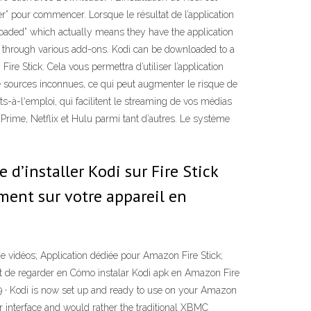
der” pour commencer. Lorsque le résultat de l’application
loaded” which actually means they have the application
ces through various add-ons. Kodi can be downloaded to a
e Stick. Cela vous permettra d’utiliser l’application
 de sources inconnues, ce qui peut augmenter le risque de
ts-à-l‘emploi, qui facilitent le streaming de vos médias
Prime, Netflix et Hulu parmi tant d’autres. Le système
 d’installer Kodi sur Fire Stick
ement sur votre appareil en
 de vidéos; Application dédiée pour Amazon Fire Stick;
met de regarder en Cómo instalar Kodi apk en Amazon Fire
9 · Kodi is now set up and ready to use on your Amazon
er interface and would rather the traditional XBMC