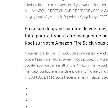
interface found in other versions. iI you would like to 
ALL AMAZON FIRESTICK AND FIRE TV DEVICES: A Complete 
2019. 3.1 out of 5 stars 16. Paperback $7.99 $ 7. 99. FREE
En raison du grand nombre de versions, i
faire pourrait vous faire manquer de nou
Kodi sur votre Amazon Fire Stick, vous
Mieux encore, le Fire TV Stick utilise une version d'And
contient pas Kodi. Heureusement, vous pouvez contourne
updater app you can install on the Amazon Fire Tv Stick t
manually configure and update it. Cannot find anything ab
Thought Jul 1, 2020 Downloader is an app installer used 