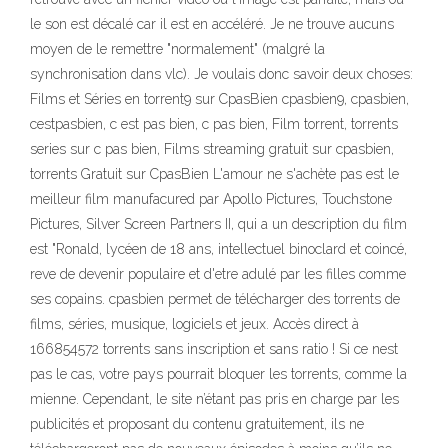
le son est décalé car il est en accéléré. Je ne trouve aucuns
moyen de le remettre "normalement" (malgré la
synchronisation dans vlc). Je voulais donc savoir deux choses:
Films et Séries en torrent9 sur CpasBien cpasbien9, cpasbien,
cestpasbien, c est pas bien, c pas bien, Film torrent, torrents
series sur c pas bien, Films streaming gratuit sur cpasbien,
torrents Gratuit sur CpasBien L'amour ne s'achète pas est le
meilleur film manufacured par Apollo Pictures, Touchstone
Pictures, Silver Screen Partners II, qui a un description du film
est "Ronald, lycéen de 18 ans, intellectuel binoclard et coincé,
reve de devenir populaire et d'etre adulé par les filles comme
ses copains. cpasbien permet de télécharger des torrents de
films, séries, musique, logiciels et jeux. Accès direct à
166854572 torrents sans inscription et sans ratio ! Si ce nest
pas le cas, votre pays pourrait bloquer les torrents, comme la
mienne. Cependant, le site n’étant pas pris en charge par les
publicités et proposant du contenu gratuitement, ils ne