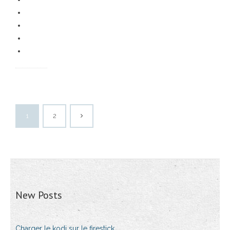
1
2
New Posts
Charger le kodi sur le firestick