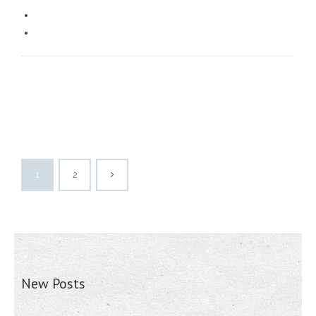
1
2
New Posts