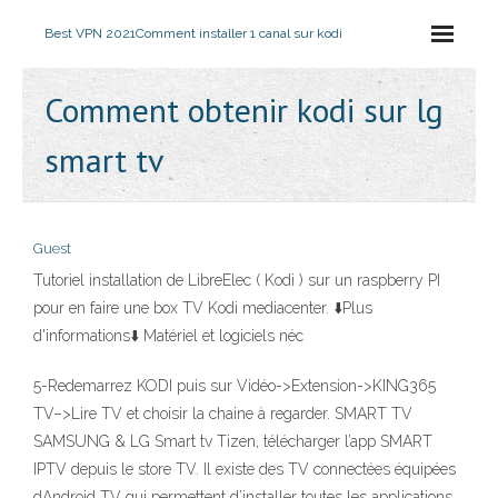
Best VPN 2021
Comment installer 1 canal sur kodi
Comment obtenir kodi sur lg
smart tv
Guest
Tutoriel installation de LibreElec ( Kodi ) sur un raspberry PI
pour en faire une box TV Kodi mediacenter. ⬇️Plus
d'informations⬇️ Matériel et logiciels néc
5-Redemarrez KODI puis sur Vidéo->Extension->KING365
TV–>Lire TV et choisir la chaine à regarder. SMART TV
SAMSUNG & LG Smart tv Tizen, télécharger l’app SMART
IPTV depuis le store TV. Il existe des TV connectées équipées
dAndroid TV qui permettent d’installer toutes les applications