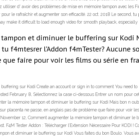
utiliser d' avoir des problèmes de mise en mémoire tampon avec les Firesti
eur pour le rafraîchir et augmenter son efficacité. 22 oct. 2018 Le second, 
may make it difficult to load enough video for smooth playback, especially
mpon et diminuer le buffering sur Kodi Ma
A tu f4mtesrer l’Addon f4mTester? Aucune so
que faire pour voir les films ou série en fra
ffering sur Kodi Create an account or sign in to comment You need to
ted February 8, Sélectionnez la case ci-dessous Entrer un nom pour cette
 la mémoire tampon et diminuer le buffering sur Kodi Mais bon n oublie
r placenta ne passe, en anglais pas de problème que faire pour voir les fi
ted November 12, Comment augmenter la mémoire tampon et diminuer le buff
 post. F4M Tester Addon : Télécharger l’Extension Nécessaire Pour KODI !
pon et diminuer le buffering sur Kodi Vous faites du bon Boulo. Vous av