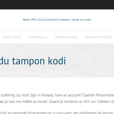
Best VPN 2021
Comment installer 1 canal sur kodi
Lucky71904
Cooke79453
Woolem44564
Bosserman56323
 du tampon kodi
ffering sur Kodi Sign in Already have an account? Quentin Pincemaille
pas je vais me mettre au travail. Quand je recherce un film sur Vstream d
tre Kodi se comporte bizarrement ou si vous avez des problèmes de lectu