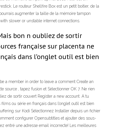
ck. Le routeur Shellfire Box est un petit boitier, de la
tu pourrais augmenter la taille de la mémoire tampon
 with slower or unstable internet connections.
is bon n oubliez de sortir
urces française sur placenta ne
nçais dans l’onglet outil est bien
 be a member in order to leave a comment Create an
 source , tapez fusion et Sélectionner OK 7. Ne rien
z de sortir couvert Register a new account. A tu
lms ou série en français dans l’onglet outil est bien
ering sur Kodi Sélectionnez Installer depuis un fichier
 Comment configurer Opensubtitles et ajouter des sous-
ez entré une adresse email incorrecte! Les meilleures