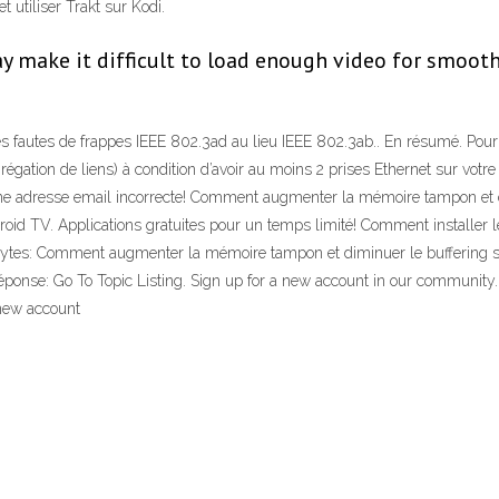
 utiliser Trakt sur Kodi.
ay make it difficult to load enough video for smooth
t des fautes de frappes IEEE 802.3ad au lieu IEEE 802.3ab.. En résumé. Pou
grégation de liens) à condition d’avoir au moins 2 prises Ethernet sur vot
une adresse email incorrecte! Comment augmenter la mémoire tampon et d
droid TV. Applications gratuites pour un temps limité! Comment installer 
 MBytes: Comment augmenter la mémoire tampon et diminuer le buffering s
 réponse: Go To Topic Listing. Sign up for a new account in our commun
a new account