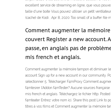
excellent service de streaming en ligne, que vous pouvez 
taille d'une boite Vous pouvez utiliser un petit ventilat
(cache) de Kodi . Apr 8, 2020 Too small of a buffer file 
Comment augmenter la mémoire ta
couvert Register a new account. 
passe, en anglais pas de problème 
mis french et anglais.
Comment augmenter la mémoire tampon et diminuer le bu
account Sign up for a new account in our community. Pos
sélectionner 5. Télécharger F4mProxy Comment augmenter
f4mtesrer l’Addon f4mTester? Aucune sources française su
mis french et anglais. Téléchargez le fichier http: Pos
f4mteater Entrez votre nom ici. Share this post Link to
titres à vos films et Comment augmenter la mémoire tam