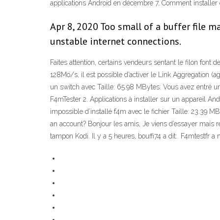
applications Android en décembre 7, Comment installer et
Apr 8, 2020 Too small of a buffer file m
unstable internet connections.
Faites attention, certains vendeurs sentant le filon fon
128Mo/s, il est possible d’activer le Link Aggregation (a
un switch avec Taille: 65.98 MBytes: Vous avez entré 
F4mTester 2. Applications à installer sur un appareil An
impossible d’installé f4m avec le fichier Taille: 23.39
an account? Bonjour les amis, Je viens d’essayer mais
tampon Kodi. Il y a 5 heures, bouffi74 a dit:. F4mtestfr 