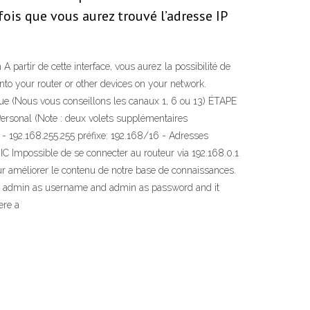
fois que vous aurez trouvé l’adresse IP
partir de cette interface, vous aurez la possibilité de
into your router or other devices on your network.
tique (Nous vous conseillons les canaux 1, 6 ou 13) ÉTAPE
Personal (Note : deux volets supplémentaires
0 - 192.168.255.255 préfixe: 192.168/16 - Adresses
C Impossible de se connecter au routeur via 192.168.0.1
ur améliorer le contenu de notre base de connaissances.
g in admin as username and admin as password and it
ere a