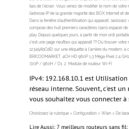
bas de l'écran. Vous venez de modifier le nom de votre 
l’adresse IP de la grande majorité des BOX Internet et d
Dans la fenêtre d’authentification qui apparaît, saisiss
compose des huit premiers caractères (sans espace) de 
play Depuis quelques jours, à partir de mon ordi portab
c'est une page neufbox qui apparaît ?? Où trouver votre m
12345AbCdE) sur une étiquette à l'arrière du modem, à 
BRICOOMARKET, 4CH HD 960P 1,3 Méga Pixel 2.4 GHz WiF
720P / 960H / D1. 2. Module de routeur Wi-Fi
IPv4: 192.168.10.1 est Utilisation
réseau interne. Souvent, c'est un
vous souhaitez vous connecter à
Choisissez la rubrique « Configuration > Wlan > De base
Lire Aussi: 7 meilleurs routeurs sans fi