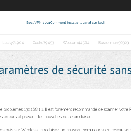
Best VPN 2021
Comment installer 1 canal sur kodi
Lucky71904
Cooke79453
Woolem44564
Bosserman56323
ramètres de sécurité sans 
de problèmes 192.168.1.1. Il est fortement recommandé de scanner votre 
s erreurs et prévenir les nouvelles ne se produisent.
gs puis sur Wireless. Introduisez un nouveau nom pour votre réseau wi-f