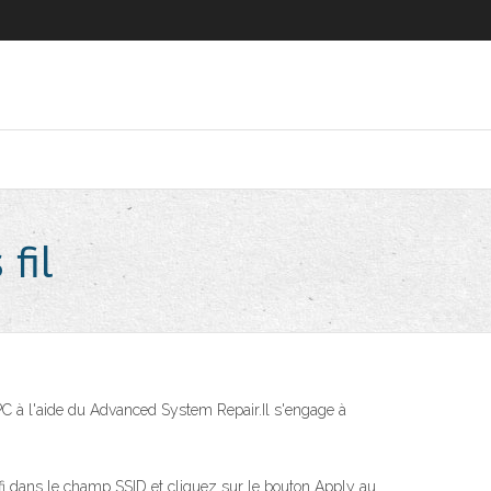
fil
PC à l'aide du Advanced System Repair.Il s'engage à
i dans le champ SSID et cliquez sur le bouton Apply au