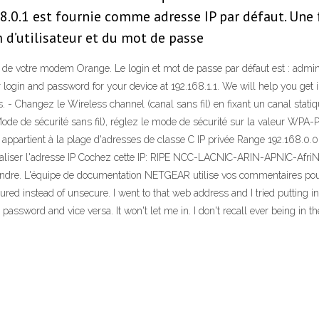
68.0.1 est fournie comme adresse IP par défaut. Une 
 d’utilisateur et du mot de passe
 de votre modem Orange. Le login et mot de passe par défaut est : admin A 
 login and password for your device at 192.168.1.1. We will help you get 
rks. - Changez le Wireless channel (canal sans fil) en fixant un canal sta
ode de sécurité sans fil), réglez le mode de sécurité sur la valeur WPA-
ci appartient à la plage d'adresses de classe C IP privée Range 192.168.0.
aliser l'adresse IP Cochez cette IP: RIPE NCC-LACNIC-ARIN-APNIC-AfriNI
répondre. L'équipe de documentation NETGEAR utilise vos commentaires po
cured instead of unsecure. I went to that web address and I tried puttin
assword and vice versa. It won't let me in. I don't recall ever being in th