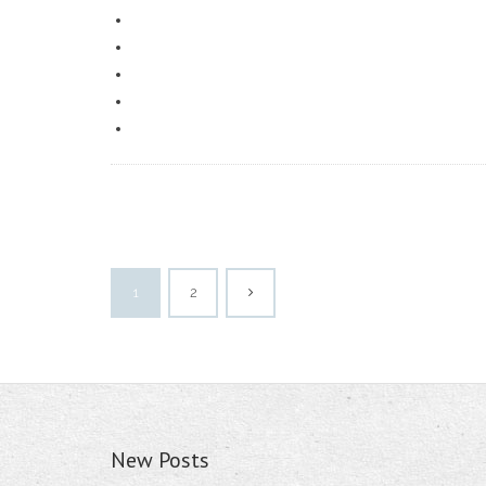
1
2
New Posts