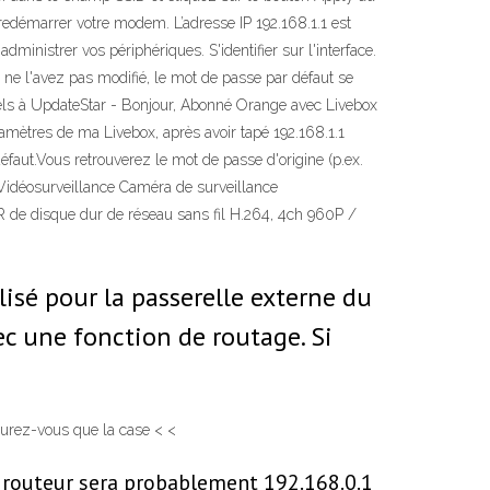
redémarrer votre modem. L’adresse IP 192.168.1.1 est
inistrer vos périphériques. S'identifier sur l'interface.
s ne l'avez pas modifié, le mot de passe par défaut se
iels à UpdateStar - Bonjour, Abonné Orange avec Livebox
amètres de ma Livebox, après avoir tapé 192.168.1.1
éfaut.Vous retrouverez le mot de passe d'origine (p.ex.
 Vidéosurveillance Caméra de surveillance
de disque dur de réseau sans fil H.264, 4ch 960P /
lisé pour la passerelle externe du
ec une fonction de routage. Si
ssurez-vous que la case < <
re routeur sera probablement 192.168.0.1