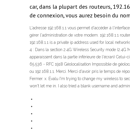
car, dans la plupart des routeurs, 192.1
de connexion, vous aurez besoin du nom
L'adresse 192.168.1.1 vous permet d'accéder à l'interface
gérer l'administration de votre modem. 192.168.1.1 router
192.168.1.1 is a private ip address used for local netwo
4 : Dans la section 2.4G Wireless Security mode (2.4G M
apparaissent dans la partie inférieure de l'écran) Celui-
65.536 - RFC 1918 Géolocalisation Impossible de géoloc
ou 192.168.1.1. Merci. Merci d'avoir pris le temps de 
Fermer. x. Évalu I'm trying to change my wireless to se
won't let me in. I also tried a blank username and admin p