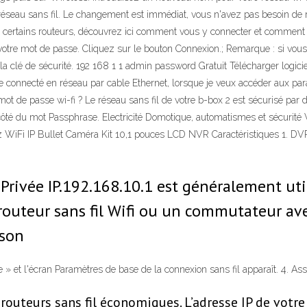
réseau sans fil. Le changement est immédiat, vous n'avez pas besoin de 
e certains routeurs, découvrez ici comment vous y connecter et comment adm
ez votre mot de passe. Cliquez sur le bouton Connexion.; Remarque : si vou
la clé de sécurité. 192 168 1 1 admin password Gratuit Télécharger logic
le connecté en réseau par cable Ethernet, lorsque je veux accéder aux par
ot de passe wi-fi ? Le réseau sans fil de votre b-box 2 est sécurisé par d
côté du mot Passphrase. Electricité Domotique, automatismes et sécurité
i IP Bullet Caméra Kit 10,1 pouces LCD NVR Caractéristiques 1. DVR 
 Privée IP.192.168.10.1 est généralement uti
 routeur sans fil Wifi ou un commutateur av
 son
 » et l'écran Paramètres de base de la connexion sans fil apparaît. 4. A
l: routeurs sans fil économiques. L’adresse IP de vot