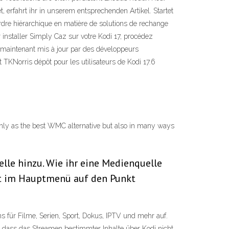
, erfahrt ihr in unserem entsprechenden Artikel. Startet
rdre hiérarchique en matière de solutions de rechange
 installer Simply Caz sur votre Kodi 17, procédez
maintenant mis à jour par des développeurs
TKNorris dépôt pour les utilisateurs de Kodi 17.6
only as the best WMC alternative but also in many ways
elle hinzu. Wie ihr eine Medienquelle
ckt im Hauptmenü auf den Punkt
s für Filme, Serien, Sport, Dokus, IPTV und mehr auf.
in, dass das Streamen bestimmter Inhalte über Kodi nicht