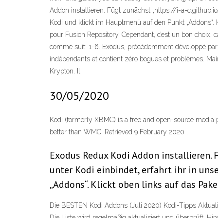
Addon installieren. Fügt zunächst „https://i-a-c.github.i
Kodi und klickt im Hauptmenü auf den Punkt „Addons“. K
pour Fusion Repository. Cependant, c’est un bon choix, c
comme suit: 1-6. Exodus, précédemment développé par C
indépendants et contient zéro bogues et problèmes. Mai
Krypton. Il
30/05/2020
Kodi (formerly XBMC) is a free and open-source media 
better than WMC. Retrieved 9 February 2020 .
Exodus Redux Kodi Addon installieren. F
unter Kodi einbindet, erfahrt ihr in u
„Addons“. Klickt oben links auf das Pak
Die BESTEN Kodi Addons (Juli 2020) Kodi-Tipps Aktualisi
Die Liste wird regelmäßig aktualisiert und überprüft. Hi