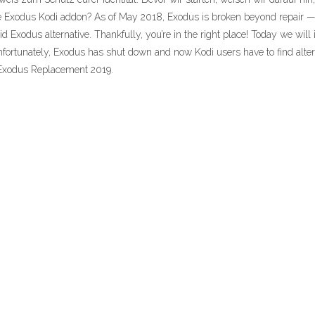
e Exodus Kodi addon? As of May 2018, Exodus is broken beyond repair — th
id Exodus alternative. Thankfully, you’re in the right place! Today we will 
fortunately, Exodus has shut down and now Kodi users have to find alter
t Exodus Replacement 2019.