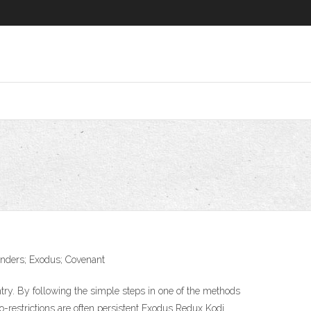
linders; Exodus; Covenant
ry. By following the simple steps in one of the methods
o-restrictions are often persistent Exodus Redux Kodi