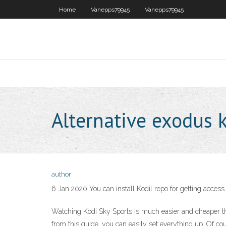
Home
Vanepps79945
Vanepps79945
Alternative exodus 
author
6 Jan 2020 You can install Kodil repo for getting acce
Watching Kodi Sky Sports is much easier and cheaper th
from this guide, you can easily set everything up. Of co