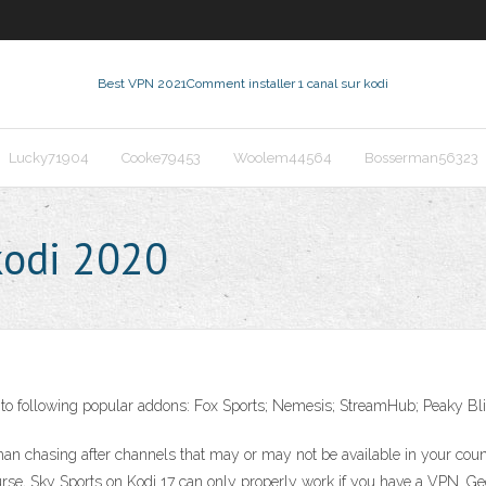
Best VPN 2021
Comment installer 1 canal sur kodi
Lucky71904
Cooke79453
Woolem44564
Bosserman56323
kodi 2020
ss to following popular addons: Fox Sports; Nemesis; StreamHub; Peaky B
an chasing after channels that may or may not be available in your count
urse, Sky Sports on Kodi 17 can only properly work if you have a VPN. Ge