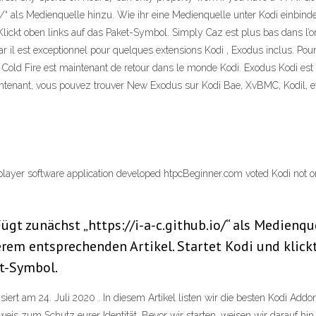
o/“ als Medienquelle hinzu. Wie ihr eine Medienquelle unter Kodi einbindet
lickt oben links auf das Paket-Symbol. Simply Caz est plus bas dans l’o
ar il est exceptionnel pour quelques extensions Kodi , Exodus inclus. Pour
old Fire est maintenant de retour dans le monde Kodi. Exodus Kodi est 
ntenant, vous pouvez trouver New Exodus sur Kodi Bae, XvBMC, Kodil, et 
player software application developed htpcBeginner.com voted Kodi not 
ügt zunächst „https://i-a-c.github.io/“ als Medienqu
nserem entsprechenden Artikel. Startet Kodi und kli
et-Symbol.
ert am 24. Juli 2020 . In diesem Artikel listen wir die besten Kodi Addon
nweis zum Schutz eurer Identität. Bevor wir starten, weisen wir darauf h