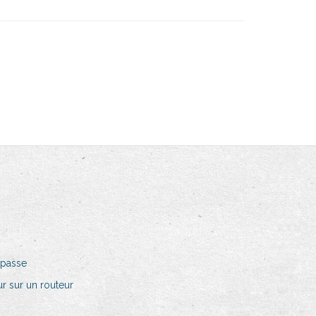
 passe
r sur un routeur