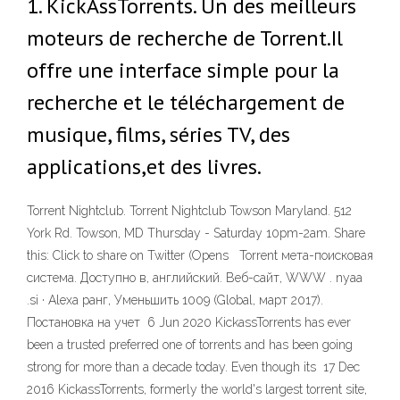
1. KickAssTorrents. Un des meilleurs
moteurs de recherche de Torrent.Il
offre une interface simple pour la
recherche et le téléchargement de
musique, films, séries TV, des
applications,et des livres.
Torrent Nightclub. Torrent Nightclub Towson Maryland. 512
York Rd. Towson, MD Thursday - Saturday 10pm-2am. Share
this: Click to share on Twitter (Opens Torrent мета-поисковая
система. Доступно в, английский. Веб-сайт, WWW . nyaa
.si · Alexa ранг, Уменьшить 1009 (Global, март 2017).
Постановка на учет 6 Jun 2020 KickassTorrents has ever
been a trusted preferred one of torrents and has been going
strong for more than a decade today. Even though its 17 Dec
2016 KickassTorrents, formerly the world's largest torrent site,